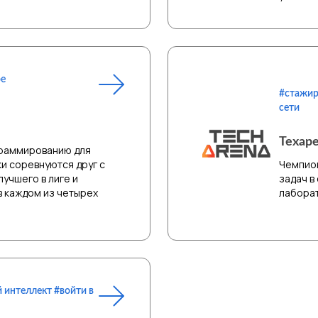
ое
#стажир
сети
Техар
граммированию для
ки соревнуются друг с
Чемпион
лучшего в лиге и
задач в
в каждом из четырех
лаборат
 интеллект #войти в