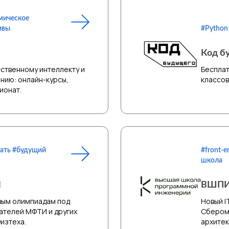
мическое
ивы
#Python
Код б
ственному интеллекту и
Бесплат
нию: онлайн-курсы,
классов
ионат.
тать #будущий
#front-e
школа
И
ВШП
вым олимпиадам под
Новый I
ателей МФТИ и других
Сбером 
Физтеха.
архитек