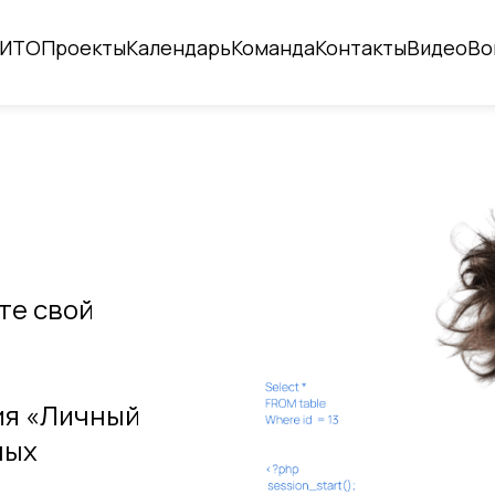
ИТО
Проекты
Календарь
Команда
Контакты
Видео
Во
те свой
ия «Личный
ных