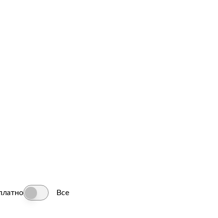
платно
Все
Все