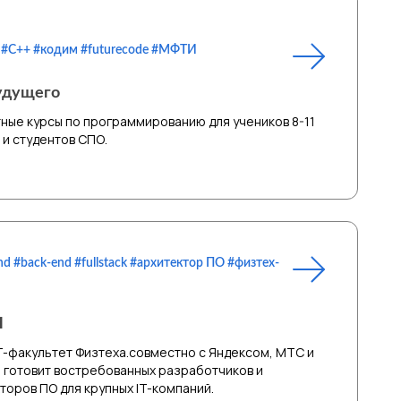
 #C++ #кодим #futurecode #МФТИ
удущего
ные курсы по программированию для учеников 8-11
 и студентов СПО.
nd #back-end #fullstack #архитектор ПО #физтех-
И
T-факультет Физтеха.совместно с Яндексом, МТС и
готовит востребованных разработчиков и
торов ПО для крупных IT-компаний.