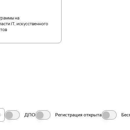
граммы на
асти IT, искусственного
стов
ДПО
Регистрация открыта
Бес
ДПО
Регистрация открыта
Бесплатно