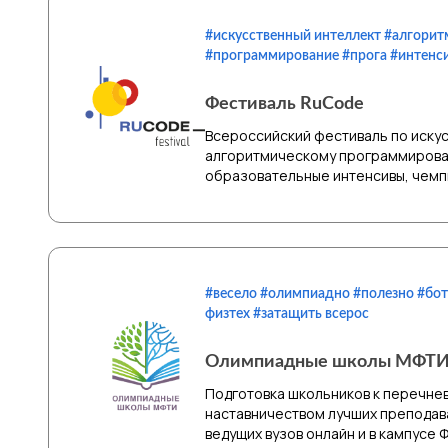
#искусственный интеллект #алгорит
#программирование #прога #интенс
Фестиваль RuCode
Всероссийский фестиваль по искус
алгоритмическому программирова
образовательные интенсивы, чемп
#весело #олимпиадно #полезно #бо
физтех #затащить всерос
Олимпиадные школы МФТ
Подготовка школьников к перечне
наставничеством лучших преподав
ведущих вузов онлайн и в кампусе 