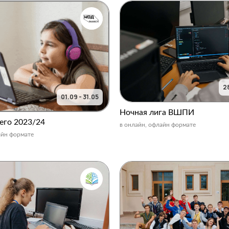
28
01.09 - 31.05
Ночная лига ВШПИ
его 2023/24
в онлайн, офлайн формате
айн формате