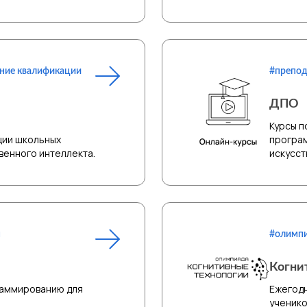
ение квалификации
#препод
ДПО
Курсы п
ции школьных
програм
венного интеллекта.
искусст
м
#олимпи
Когни
раммированию для
Ежегодн
ученико