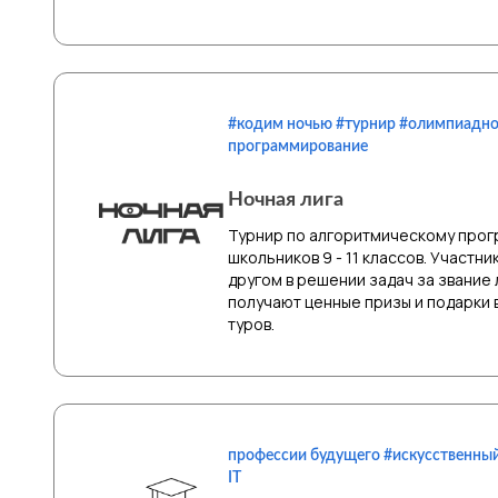
#кодим ночью #турнир #олимпиадн
программирование
Ночная лига
Турнир по алгоритмическому про
школьников 9 - 11 классов. Участни
другом в решении задач за звание 
получают ценные призы и подарки 
туров.
профессии будущего #искусственный
IT