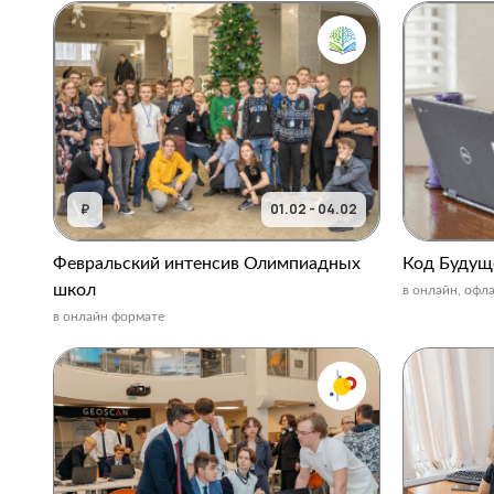
₽
01.02 - 04.02
Февральский интенсив Олимпиадных
Код Будущ
школ
в онлайн, офл
в онлайн формате