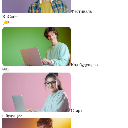
Фестиваль
RuCode
Код будущего
Старт
в будущее