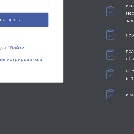
исп
мер
ть пароль
зада
про
аунт?
Войти
пол
обр
регистрироваться
сфо
инт
и м