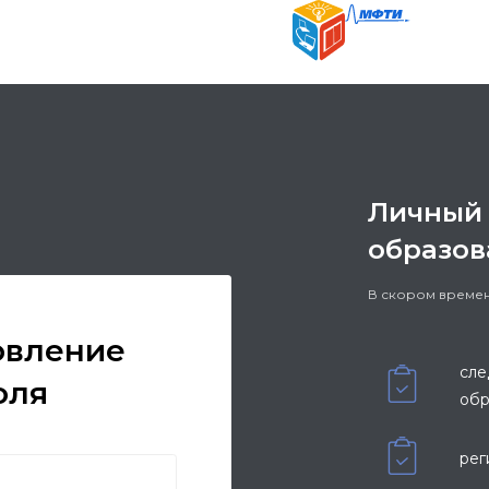
Личный 
образов
В скором времен
овление
сле
оля
обр
рег