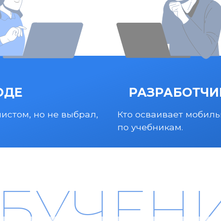
ОДЕ
РАЗРАБОТЧИ
истом, но не выбрал,
Кто осваивает мобиль
по учебникам.
БУЧЕН