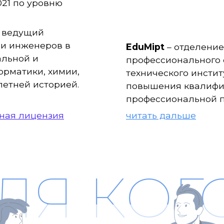
021 по уровню
— ведущий
 и инженеров в
EduMipt
– отделение
альной и
профессионального 
орматики, химии,
технического инстит
летней историей.
повышения квалифи
профессиональной п
ьная лицензия
читать дальше
ЛЯ КОГ